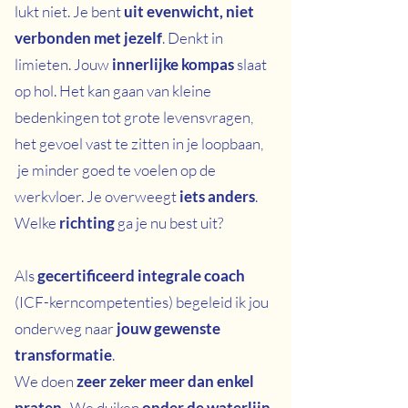
lukt niet. Je bent
uit evenwicht, niet
verbonden met jezelf
. Denkt in
limieten. Jouw
innerlijke kompas
slaat
op hol. Het kan gaan van kleine
bedenkingen tot grote levensvragen,
het gevoel vast te zitten in je loopbaan,
je minder goed te voelen op de
werkvloer. Je overweegt
iets anders
.
Welke
richting
ga je nu best uit?
Als
gecertificeerd integrale coach
(ICF-kerncompetenties) begeleid ik jou
onderweg naar
jouw gewenste
transformatie
.
We doen
zeer zeker meer dan enkel
praten
. We duiken
onder de waterlijn
,