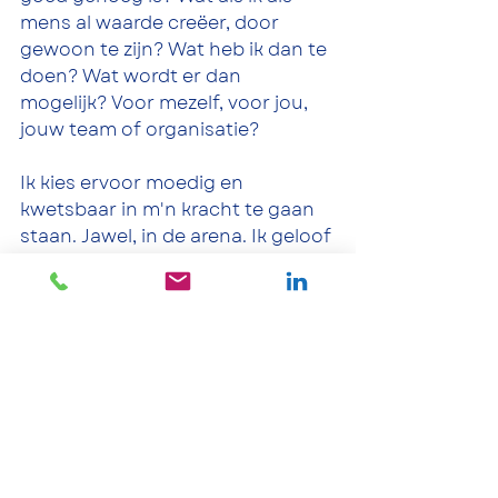
mens al waarde creëer, door 
gewoon te zijn? Wat heb ik dan te 
doen? Wat wordt er dan 
mogelijk? Voor mezelf, voor jou, 
jouw team of organisatie? 
Ik kies ervoor moedig en 
kwetsbaar in m'n kracht te gaan 
staan. Jawel, in de arena. Ik geloof 
dat zo grootse dingen ontstaan. 
Zo wil ik ook anderen groter 
maken. En jij, waar kies jij voor? 
En tuurlijk zal ik tekort schieten 
en fouten maken. Ik zal me vooral 
kranig weren. Geen zonzijde, 
zonder schaduwzijde. Let's 
sparkle! 